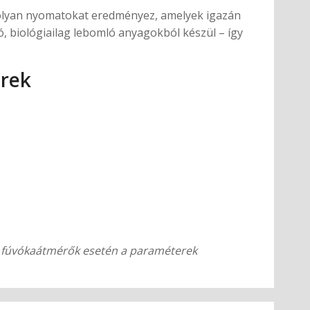
A olyan nyomatokat eredményez, amelyek igazán
ó, biológiailag lebomló anyagokból készül – így
erek
s fúvókaátmérők esetén a paraméterek