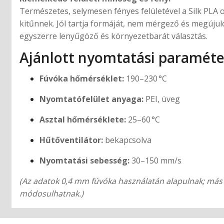
Természetes, selymesen fényes felületével a Silk PL
kitűnnek. Jól tartja formáját, nem mérgező és megújul
egyszerre lenyűgöző és környezetbarát választás.
Ajánlott nyomtatási paramét
Fúvóka hőmérséklet:
190–230 °C
Nyomtatófelület anyaga:
PEI, üveg
Asztal hőmérséklete:
25–60 °C
Hűtőventilátor:
bekapcsolva
Nyomtatási sebesség:
30–150 mm/s
(Az adatok 0,4 mm fúvóka használatán alapulnak; má
módosulhatnak.)