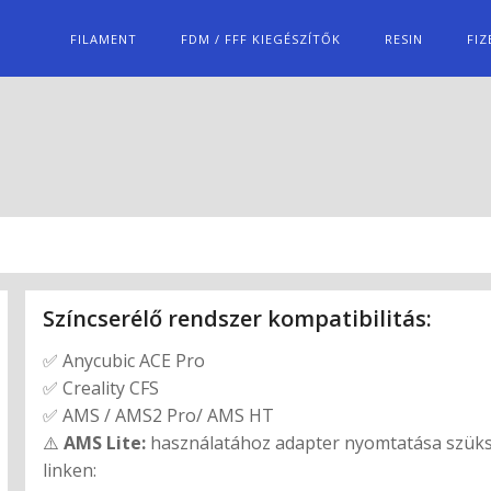
FILAMENT
FDM / FFF KIEGÉSZÍTŐK
RESIN
FIZ
Színcserélő rendszer kompatibilitás:
✅ Anycubic ACE Pro
✅ Creality CFS
✅ AMS / AMS2 Pro/ AMS HT
⚠️
AMS Lite:
használatához adapter nyomtatása szüksé
linken: