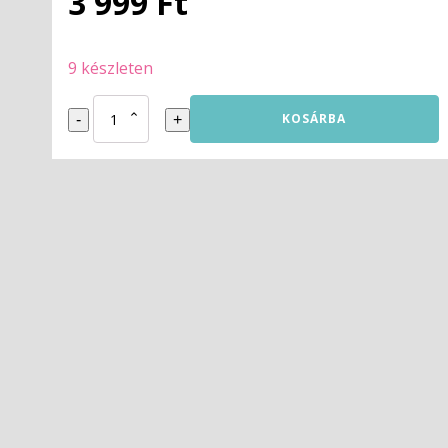
3 999
Ft
9 készleten
White
KOSÁRBA
-
+
Silk
1.75mm
1kg
Prof.Lab
mennyiség