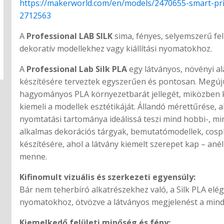
https://makerworld.com/en/models/2470655-smart-prin
2712563
A
Professional LAB SILK
sima, fényes, selyemszerű felü
dekoratív modellekhez vagy kiállítási nyomatokhoz.
A
Professional Lab Silk PLA
egy látványos, növényi al
készítésére terveztek egyszerűen és pontosan. Megúju
hagyományos PLA környezetbarát jellegét, miközben kü
kiemeli a modellek esztétikáját. Állandó mérettűrése, 
nyomtatási tartománya ideálissá teszi mind hobbi-, min
alkalmas dekorációs tárgyak, bemutatómodellek, cosp
készítésére, ahol a látvány kiemelt szerepet kap – an
menne.
Kifinomult vizuális és szerkezeti egyensúly:
Bár nem teherbíró alkatrészekhez való, a Silk PLA elé
nyomatokhoz, ötvözve a látványos megjelenést a minde
Kiemelkedő felületi minőség és fény: