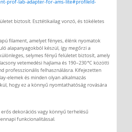
t-prof-lab-adapter-for-ams-lite#profileId-
letet biztosít. Esztétikailag vonzó, és tökéletes
apú filament, amelyet fényes, élénk nyomatok
ló alapanyagokból készül, így megőrzi a
lönleges, selymes fényű felületet biztosít, amely
alacsony vetemedési hajlama és 190–230 °C közötti
d professzionális felhasználásra. Kifejezetten
lay-elemek és minden olyan alkalmazás
élkül, hogy ez a könnyű nyomtathatóság rovására
g erős dekorációs vagy könnyű terhelésű
nnapi funkcionalitással.