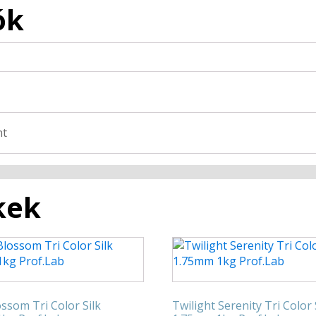
ók
nt
kek
ssom Tri Color Silk
Twilight Serenity Tri Color 