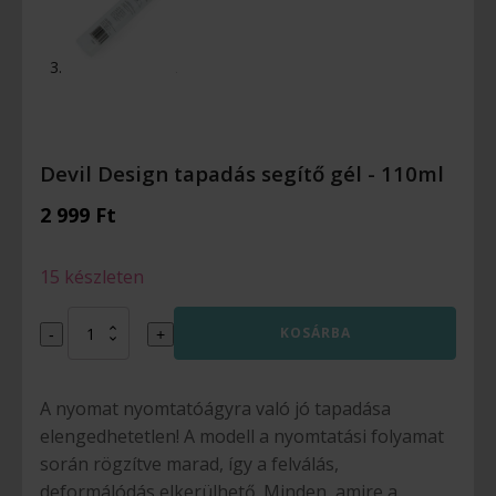
Devil Design tapadás segítő gél - 110ml
2 999
Ft
15 készleten
Devil
KOSÁRBA
-
+
Design
tapadás
segítő
gél
A nyomat nyomtatóágyra való jó tapadása
-
110ml
elengedhetetlen! A modell a nyomtatási folyamat
mennyiség
során rögzítve marad, így a felválás,
deformálódás elkerülhető. Minden, amire a