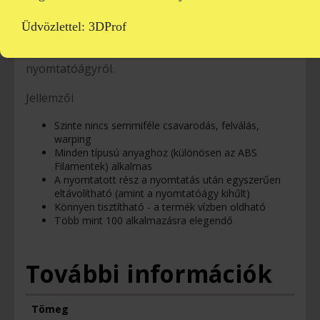
tartsa 60 °C felett.
Üdvözlettel: 3DProf
Nyomtatás után várja meg, hogy a nyomtatóágy
lehűljön, majd távolítsa el a nyomatot a
nyomtatóágyról.
Jellemzői
Szinte nincs semmiféle csavarodás, felválás,
warping
Minden típusú anyaghoz (különösen az ABS
Filamentek) alkalmas
A nyomtatott rész a nyomtatás után egyszerűen
eltávolítható (amint a nyomtatóágy kihűlt)
Könnyen tisztítható - a termék vízben oldható
Több mint 100 alkalmazásra elegendő
További információk
Tömeg