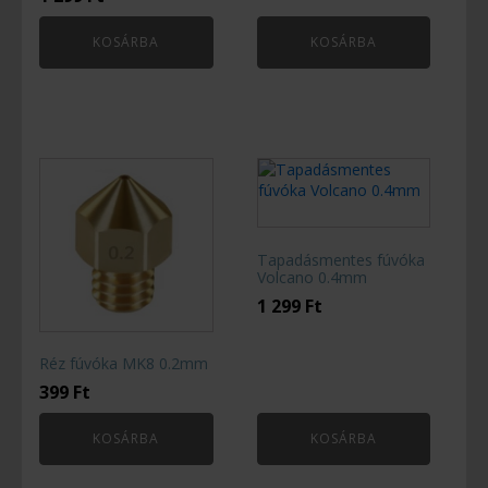
KOSÁRBA
KOSÁRBA
Tapadásmentes fúvóka
Volcano 0.4mm
1 299
Ft
Réz fúvóka MK8 0.2mm
399
Ft
KOSÁRBA
KOSÁRBA