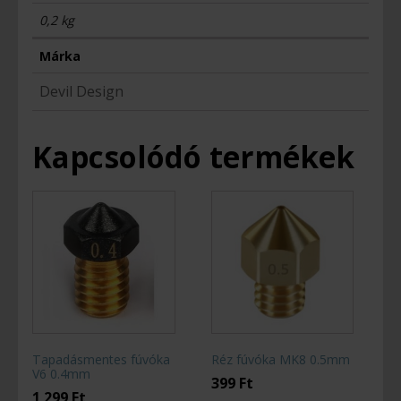
0,2 kg
Márka
Devil Design
Kapcsolódó termékek
Tapadásmentes fúvóka
Réz fúvóka MK8 0.5mm
V6 0.4mm
399
Ft
1 299
Ft