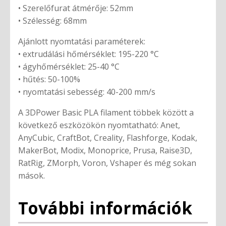
• Szerelőfurat átmérője: 52mm
• Szélesség: 68mm
Ajánlott nyomtatási paraméterek:
• extrudálási hőmérséklet: 195-220 °C
• ágyhőmérséklet: 25-40 °C
• hűtés: 50-100%
• nyomtatási sebesség: 40-200 mm/s
A 3DPower Basic PLA filament többek között a
következő eszközökön nyomtatható: Anet,
AnyCubic, CraftBot, Creality, Flashforge, Kodak,
MakerBot, Modix, Monoprice, Prusa, Raise3D,
RatRig, ZMorph, Voron, Vshaper és még sokan
mások.
További információk