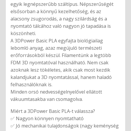
egyik legnépszerűbb száltípus. Népszerűségét
elsősorban a könnyű kezelhetőség, és az
alacsony zsugorodás, a nagy szilárdság és a
nyomtató tálcához való nagyon jó tapadása is
köszönheti.
A 3DPower Basic PLA egyfajta biológiailag
lebomló anyag, azaz megújuló természeti
erőforrásokból készül. Filamentünk a legtöbb
FDM 3D nyomtatóval használható. Nem csak
azoknak lesz tökéletes, akik csak most kezdik
kalandjukat a 3D nyomtatással, hanem haladó
felhasználóknak is.
Minden orsó nedvességelnyelővel ellátott
vákuumtasakba van csomagolva.
Miért a 3DPower Basic PLA-t válassza?
✅ Nagyon könnyen nyomtatható
✅ Jó mechanikai tulajdonságok (nagy keménység