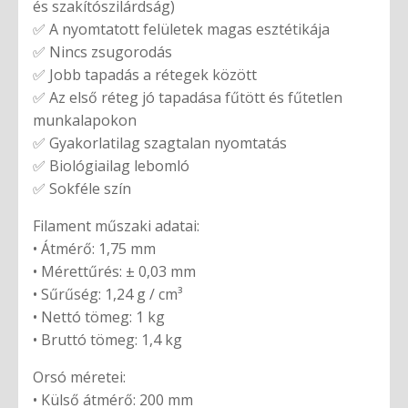
és szakítószilárdság)
✅ A nyomtatott felületek magas esztétikája
✅ Nincs zsugorodás
✅ Jobb tapadás a rétegek között
✅ Az első réteg jó tapadása fűtött és fűtetlen
munkalapokon
✅ Gyakorlatilag szagtalan nyomtatás
✅ Biológiailag lebomló
✅ Sokféle szín
Filament műszaki adatai:
• Átmérő: 1,75 mm
• Mérettűrés: ± 0,03 mm
• Sűrűség: 1,24 g / cm³
• Nettó tömeg: 1 kg
• Bruttó tömeg: 1,4 kg
Orsó méretei:
• Külső átmérő: 200 mm