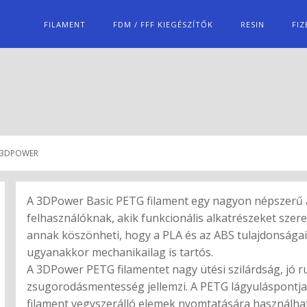
FILAMENT
FDM / FFF KIEGÉSZÍTŐK
RESIN
FIZ
G 3DPOWER
A 3DPower Basic PETG filament egy nagyon népszerű 
felhasználóknak, akik funkcionális alkatrészeket sze
annak köszönheti, hogy a PLA és az ABS tulajdonságai
ugyanakkor mechanikailag is tartós.
A 3DPower PETG filamentet nagy ütési szilárdság, jó 
zsugorodásmentesség jellemzi. A PETG lágyuláspontja j
filament vegyszerálló elemek nyomtatására használhat