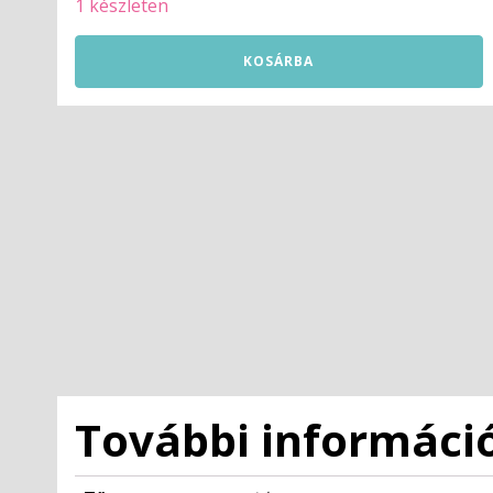
1 készleten
Papaya
KOSÁRBA
Orange
PETG
1.75mm
1kg
3DPOWER
mennyiség
További informáci