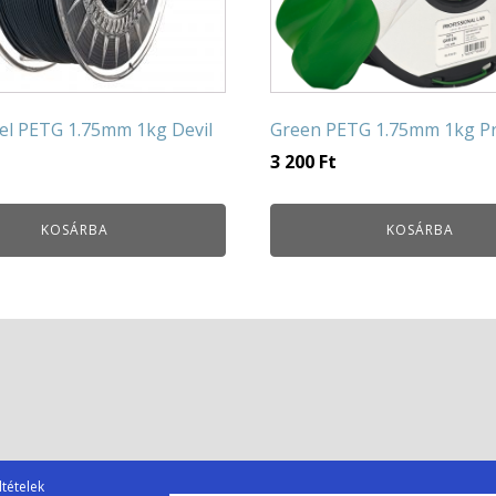
eel PETG 1.75mm 1kg Devil
Green PETG 1.75mm 1kg Pr
3 200
Ft
KOSÁRBA
KOSÁRBA
ltételek