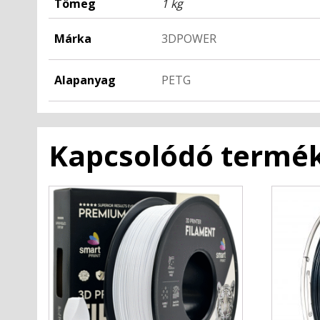
Tömeg
1 kg
Márka
3DPOWER
Alapanyag
PETG
Kapcsolódó termé