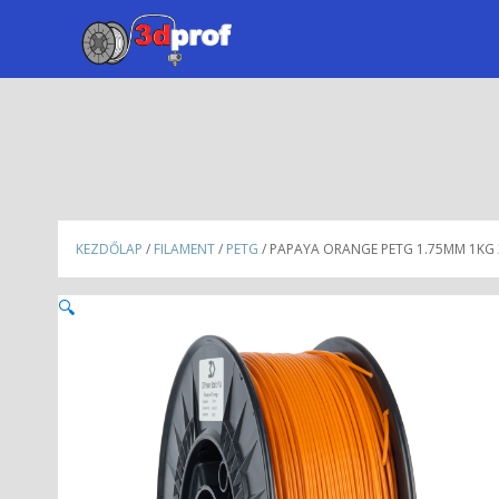
KEZDŐLAP
/
FILAMENT
/
PETG
/ PAPAYA ORANGE PETG 1.75MM 1K
🔍