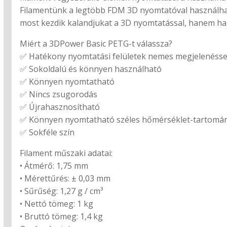
Filamentünk a legtöbb FDM 3D nyomtatóval használhat
most kezdik kalandjukat a 3D nyomtatással, hanem hal
Miért a 3DPower Basic PETG-t válassza?
✅ Hatékony nyomtatási felületek nemes megjelenésse
✅ Sokoldalú és könnyen használható
✅ Könnyen nyomtatható
✅ Nincs zsugorodás
✅ Újrahasznosítható
✅ Könnyen nyomtatható széles hőmérséklet-tartomá
✅ Sokféle szín
Filament műszaki adatai:
• Átmérő: 1,75 mm
• Mérettűrés: ± 0,03 mm
• Sűrűség: 1,27 g / cm³
• Nettó tömeg: 1 kg
• Bruttó tömeg: 1,4 kg