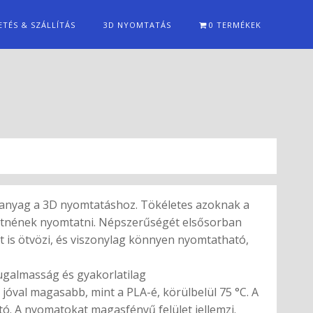
ETÉS & SZÁLLÍTÁS
3D NYOMTATÁS
0 TERMÉKEK
anyag a 3D nyomtatáshoz. Tökéletes azoknak a
retnének nyomtatni. Népszerűségét elsősorban
t is ötvözi, és viszonylag könnyen nyomtatható,
rugalmasság és gyakorlatilag
óval magasabb, mint a PLA-é, körülbelül 75 °C. A
ó. A nyomatokat magasfényű felület jellemzi.