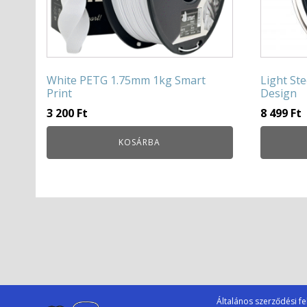
White PETG 1.75mm 1kg Smart
Light St
Print
Design
3 200
Ft
8 499
Ft
KOSÁRBA
Általános szerződési fe