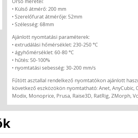
Orsó méretei:
• Külső átmérő: 200 mm
• Szerelőfurat átmérője: 52mm
• Szélesség: 68mm
Ajánlott nyomtatási paraméterek:
• extrudálási hőmérséklet: 230-250 °C
• ágyhőmérséklet: 60-80 °C
• hűtés: 50-100%
• nyomtatási sebesség: 30-200 mm/s
Fűtött asztallal rendelkező nyomtatókon ajánlott has
következő eszközökön nyomtatható: Anet, AnyCubic, Cr
Modix, Monoprice, Prusa, Raise3D, RatRig, ZMorph, 
ók