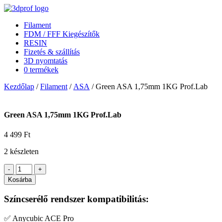
Filament
FDM / FFF Kiegészítők
RESIN
Fizetés & szállítás
3D nyomtatás
0 termékek
Kezdőlap
/
Filament
/
ASA
/ Green ASA 1,75mm 1KG Prof.Lab
Green ASA 1,75mm 1KG Prof.Lab
4 499
Ft
2 készleten
Green
-
+
ASA
Kosárba
1,75mm
1KG
Színcserélő rendszer kompatibilitás:
Prof.Lab
mennyiség
✅ Anycubic ACE Pro