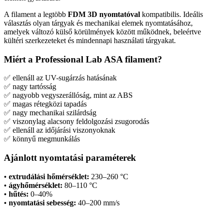
A filament a legtöbb
FDM 3D nyomtatóval
kompatibilis. Ideális
választás olyan tárgyak és mechanikai elemek nyomtatásához,
amelyek változó külső körülmények között működnek, beleértve
kültéri szerkezeteket és mindennapi használati tárgyakat.
Miért a Professional Lab ASA filament?
✅ ellenáll az UV-sugárzás hatásának
✅ nagy tartósság
✅ nagyobb vegyszerállóság, mint az ABS
✅ magas rétegközi tapadás
✅ nagy mechanikai szilárdság
✅ viszonylag alacsony feldolgozási zsugorodás
✅ ellenáll az időjárási viszonyoknak
✅ könnyű megmunkálás
Ajánlott nyomtatási paraméterek
•
extrudálási hőmérséklet:
230–260 °C
•
ágyhőmérséklet:
80–110 °C
•
hűtés:
0–40%
•
nyomtatási sebesség:
40–200 mm/s