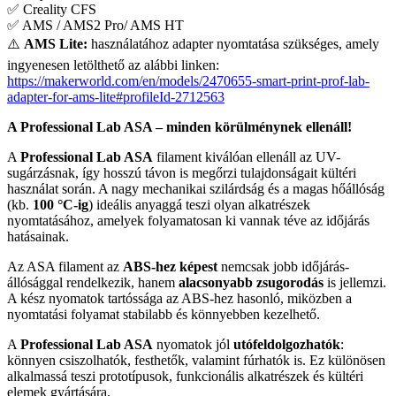
✅ Creality CFS
✅ AMS / AMS2 Pro/ AMS HT
⚠️
AMS Lite:
használatához adapter nyomtatása szükséges, amely
ingyenesen letölthető az alábbi linken:
https://makerworld.com/en/models/2470655-smart-print-prof-lab-
adapter-for-ams-lite#profileId-2712563
A Professional Lab ASA – minden körülménynek ellenáll!
A
Professional Lab ASA
filament kiválóan ellenáll az UV-
sugárzásnak, így hosszú távon is megőrzi tulajdonságait kültéri
használat során. A nagy mechanikai szilárdság és a magas hőállóság
(kb.
100 °C-ig
) ideális anyaggá teszi olyan alkatrészek
nyomtatásához, amelyek folyamatosan ki vannak téve az időjárás
hatásainak.
Az ASA filament az
ABS-hez képest
nemcsak jobb időjárás-
állósággal rendelkezik, hanem
alacsonyabb zsugorodás
is jellemzi.
A kész nyomatok tartóssága az ABS-hez hasonló, miközben a
nyomtatási folyamat stabilabb és könnyebben kezelhető.
A
Professional Lab ASA
nyomatok jól
utófeldolgozhatók
:
könnyen csiszolhatók, festhetők, valamint fúrhatók is. Ez különösen
alkalmassá teszi prototípusok, funkcionális alkatrészek és kültéri
elemek gyártására.