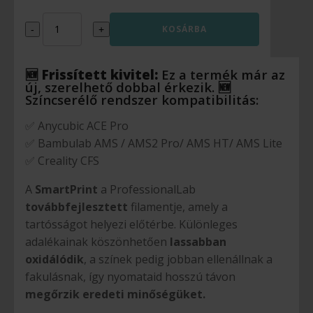
Copper
KOSÁRBA
-
+
Silk
1.75mm
1kg
Smart
🆕
Frissített
kivitel:
Ez
a
termék
már
az
Print
új,
szerelhető
dobbal
érkezik.
🆕
mennyiség
Színcserélő rendszer kompatibilitás:
✅ Anycubic ACE Pro
✅ Bambulab AMS / AMS2 Pro/ AMS HT/ AMS Lite
✅ Creality CFS
A
SmartPrint
a ProfessionalLab
továbbfejlesztett
filamentje, amely a
tartósságot helyezi előtérbe. Különleges
adalékainak köszönhetően
lassabban
oxidálódik
, a színek pedig jobban ellenállnak a
fakulásnak, így nyomataid hosszú távon
megőrzik eredeti minőségüket.