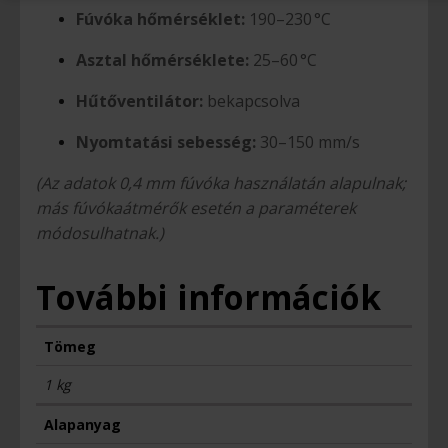
Fúvóka hőmérséklet:
190–230 °C
Asztal hőmérséklete:
25–60 °C
Hűtőventilátor:
bekapcsolva
Nyomtatási sebesség:
30–150 mm/s
(Az adatok 0,4 mm fúvóka használatán alapulnak;
más fúvókaátmérők esetén a paraméterek
módosulhatnak.)
További információk
Tömeg
1 kg
Alapanyag