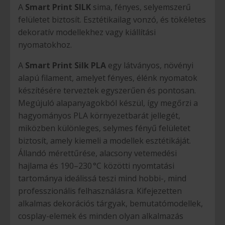
A
Smart Print SILK
sima, fényes, selyemszerű
felületet biztosít. Esztétikailag vonzó, és tökéletes
dekoratív modellekhez vagy kiállítási
nyomatokhoz.
A
Smart Print Silk PLA
egy látványos, növényi
alapú filament, amelyet fényes, élénk nyomatok
készítésére terveztek egyszerűen és pontosan.
Megújuló alapanyagokból készül, így megőrzi a
hagyományos PLA környezetbarát jellegét,
miközben különleges, selymes fényű felületet
biztosít, amely kiemeli a modellek esztétikáját.
Állandó mérettűrése, alacsony vetemedési
hajlama és 190–230 °C közötti nyomtatási
tartománya ideálissá teszi mind hobbi-, mind
professzionális felhasználásra. Kifejezetten
alkalmas dekorációs tárgyak, bemutatómodellek,
cosplay-elemek és minden olyan alkalmazás