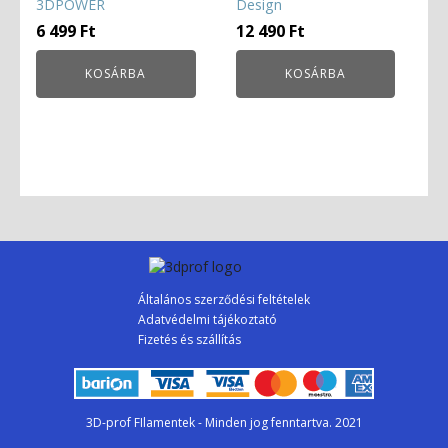
3DPOWER
Design
6 499
Ft
12 490
Ft
KOSÁRBA
KOSÁRBA
Általános szerződési feltételek
Adatvédelmi tájékoztató
Fizetés és szállítás
3D-prof FIlamentek - Minden jog fenntartva. 2021