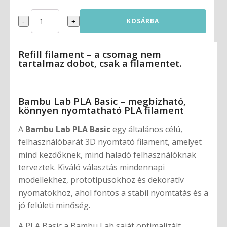
Blue
KOSÁRBA
-
+
PLA
1,75mm
1KG
BambuLab
Refill filament – a csomag nem
REFILL
tartalmaz dobot, csak a filamentet.
mennyiség
Bambu Lab PLA Basic – megbízható,
könnyen nyomtatható PLA filament
A
Bambu Lab PLA Basic
egy általános célú,
felhasználóbarát 3D nyomtató filament, amelyet
mind kezdőknek, mind haladó felhasználóknak
terveztek. Kiváló választás mindennapi
modellekhez, prototípusokhoz és dekoratív
nyomatokhoz, ahol fontos a stabil nyomtatás és a
jó felületi minőség.
A PLA Basic a Bambu Lab saját optimalizált