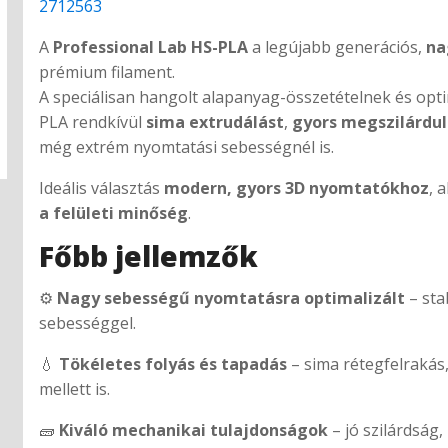
2712563
A
Professional Lab HS-PLA
a legújabb generációs,
na
prémium filament.
A speciálisan hangolt alapanyag-összetételnek és opt
PLA rendkívül
sima extrudálást
,
gyors megszilárdul
még extrém nyomtatási sebességnél is.
Ideális választás
modern, gyors 3D nyomtatókhoz
, 
a felületi minőség
.
Főbb jellemzők
⚙️
Nagy sebességű nyomtatásra optimalizált
– sta
sebességgel.
💧
Tökéletes folyás és tapadás
– sima rétegfelrakás
mellett is.
🧱
Kiváló mechanikai tulajdonságok
– jó szilárdság