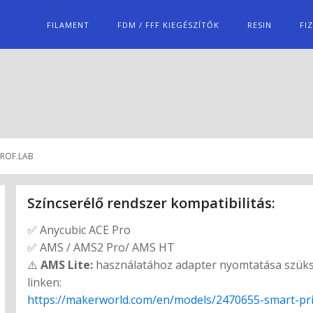
FILAMENT
FDM / FFF KIEGÉSZÍTŐK
RESIN
FI
PROF.LAB
Színcserélő rendszer kompatibilitás:
✅ Anycubic ACE Pro
✅ AMS / AMS2 Pro/ AMS HT
⚠️
AMS Lite:
használatához adapter nyomtatása szüksé
linken:
https://makerworld.com/en/models/2470655-smart-prin