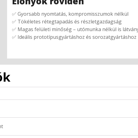
Előnyök röviden
✅ Gyorsabb nyomtatás, kompromisszumok nélkül
✅ Tökéletes rétegtapadás és részletgazdagság
✅ Magas felületi minőség – utómunka nélkül is látván
✅ Ideális prototípusgyártáshoz és sorozatgyártáshoz 
ók
nt