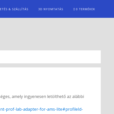
ZETÉS & SZÁLLÍTÁS
3D NYOMTATÁS
0 TERMÉKEK
ges, amely ingyenesen letölthető az alábbi
t-prof-lab-adapter-for-ams-lite#profileId-