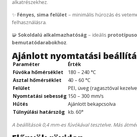
alkatrészekhez.
✨
Fényes, sima felület
– minimális húrozás és vetem
felhasználásra.
🧩
Sokoldalú alkalmazhatóság
– ideális
prototípus
bemutatódarabokhoz
.
Ajánlott nyomtatási beállít
Paraméter
Érték
Fúvóka hőmérséklet
180 – 240 °C
Asztal hőmérséklet
40 – 60 °C
Felület
PEI, üveg (ragasztóval kezelve
Nyomtatási sebesség
150 – 300 mm/s
Hűtés
Ajánlott bekapcsolva
Túlnyúlási határszög
kb. 60°
A beállítások 0,4 mm-es fúvókával tesztelve. Más át