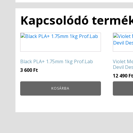
Kapcsolódó termé
Black PLA+ 1.75mm 1kg Prof.Lab
Violet M
Devil De
3 600
Ft
12 490
F
KOSÁRBA