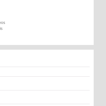
yos
is