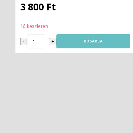
3 800
Ft
16 készleten
Black
KOSÁRBA
-
+
High
Speed
PLA
1.75mm
1kg
Prof.Lab
mennyiség