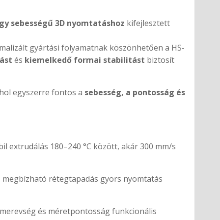
gy sebességű 3D nyomtatáshoz
kifejlesztett
imalizált gyártási folyamatnak köszönhetően a HS-
ást
és
kiemelkedő formai stabilitást
biztosít
ahol egyszerre fontos a
sebesség, a pontosság és
bil extrudálás 180–240 °C között, akár 300 mm/s
, megbízható rétegtapadás gyors nyomtatás
, merevség és méretpontosság funkcionális