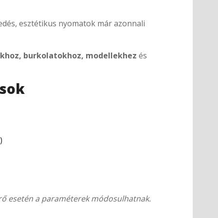
edés, esztétikus nyomatok már azonnali
okhoz, burkolatokhoz, modellekhez
és
ások
)
mérő esetén a paraméterek módosulhatnak.