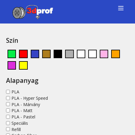
Szín
Alapanyag
PLA
PLA - Hyper Speed
PLA - Márvány
PLA - Matt
PLA - Pastel
Speciális
Refill