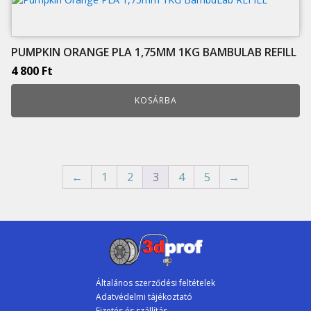
PUMPKIN ORANGE PLA 1,75MM 1KG BAMBULAB REFILL
4 800
Ft
KOSÁRBA
←
1
2
3
4
5
→
Általános szerződési feltételek
Adatvédelmi tájékoztató
Fizetés és szállítás